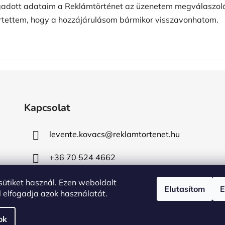
adott adataim a Reklámtörténet az üzenetem megválaszolása
tettem, hogy a hozzájárulásom bármikor visszavonhatom.
Kapcsolat
levente.kovacs
@
reklamtortenet.hu
+36 70 524 4662
 sütiket használ. Ezen weboldalt
Elutasítom
E
 elfogadja azok használatát.
ok