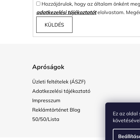
Hozzájárulok, hogy az általam önként meg
adatkezelési tájékoztatót
elolvastam. Megér
KÜLDÉS
L
á
Apróságok
b
l
Üzleti feltételek (ÁSZF)
é
Adatkezelési tájékoztató
c
Impresszum
Reklámtörténet Blog
Ez az oldal
50/50/Lista
követésével
Beállítás