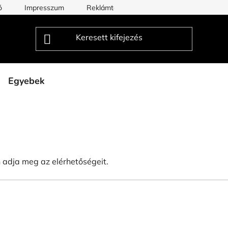
ó
Impresszum
Reklámtörténet Blog
50/50/Lista
Egyebek
 adja meg az elérhetőségeit.