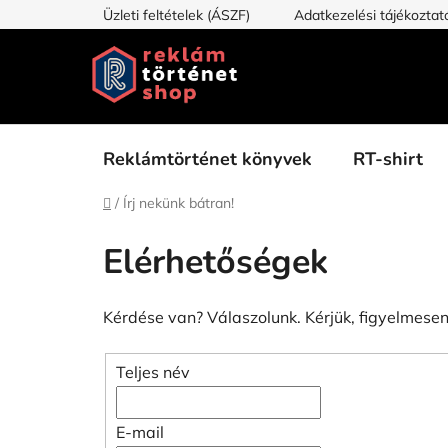
Ugrás
Üzleti feltételek (ÁSZF)
Adatkezelési tájékoztat
a
fő
tartalomhoz
Reklámtörténet könyvek
RT-shirt
Kezdőlap
/
Írj nekünk bátran!
Elérhetőségek
Kérdése van? Válaszolunk. Kérjük, figyelmesen
Teljes név
E-mail