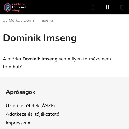
Ugrás
Keresés
KOSÁR
a
fő
Kezdőlap
/
Márka
/
Dominik Imseng
tartalomhoz
Dominik Imseng
A márka
Dominik Imseng
semmilyen terméke nem
található...
L
á
Apróságok
b
l
Üzleti feltételek (ÁSZF)
é
Adatkezelési tájékoztató
c
Impresszum