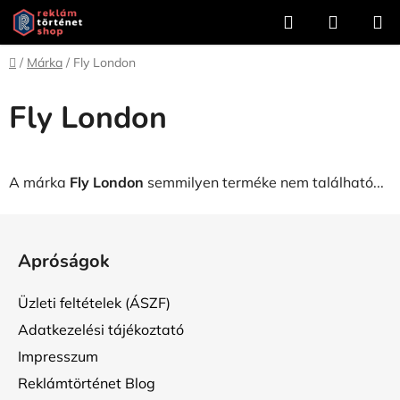
Ugrás
Keresés
KOSÁR
a
fő
Kezdőlap
/
Márka
/
Fly London
tartalomhoz
Fly London
A márka
Fly London
semmilyen terméke nem található...
L
á
Apróságok
b
l
Üzleti feltételek (ÁSZF)
é
Adatkezelési tájékoztató
c
Impresszum
Reklámtörténet Blog