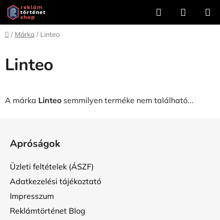
Ugrás
Keresés
KOSÁR
a
fő
Kezdőlap
/
Márka
/
Linteo
tartalomhoz
Linteo
A márka
Linteo
semmilyen terméke nem található...
L
á
Apróságok
b
l
Üzleti feltételek (ÁSZF)
é
Adatkezelési tájékoztató
c
Impresszum
Reklámtörténet Blog