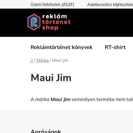
Ugrás
Üzleti feltételek (ÁSZF)
Adatkezelési tájékoztat
a
fő
tartalomhoz
Reklámtörténet könyvek
RT-shirt
Kezdőlap
/
Márka
/
Maui Jim
Maui Jim
A márka
Maui Jim
semmilyen terméke nem talá
L
á
Apróságok