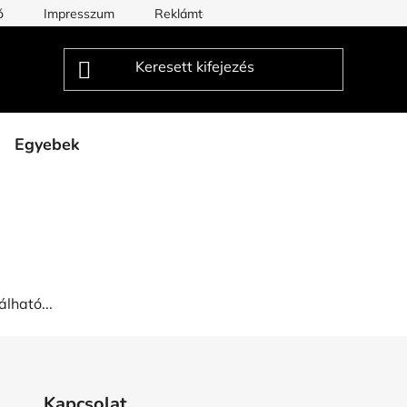
ó
Impresszum
Reklámtörténet Blog
50/50/Lista
Egyebek
lható...
Kapcsolat